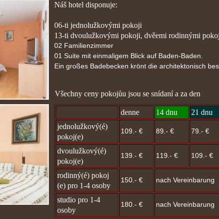
Náš hotel disponuje:
06-ti jednolužkovými pokoji
13-ti dvoulužkovými pokoji, dvěemi rodinnými pokoj
02 Familienzimmer
01 Suite mit einmaligem Blick auf Baden-Baden.
Ein großes Badebecken krönt die architektonisch be
Všechny ceny pokojůu jsou se snídaní a za den
denne
14 dnu
21 dnu
jednolužkový(é)
109.- €
89.- €
79.- €
pokoj(e)
dvoulužkový(é)
139.- €
119.- €
109.- €
pokoj(e)
rodinný(é) pokoj
150.- €
nach Vereinbarung
(e) pro 1-4 osoby
studio pro 1-4
180.- €
nach Vereinbarung
osoby