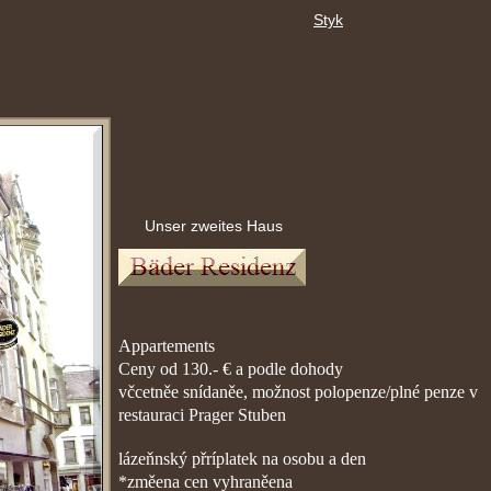
Styk
Unser zweites Haus
Appartements
Ceny od 130.- € a podle dohody
včcetněe snídaněe, možnost polopenze/plné penze v
restauraci Prager Stuben
lázeňnský přríplatek na osobu a den
*změena cen vyhraněena