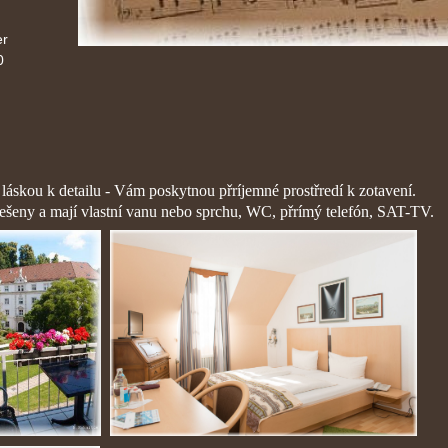
er
0
 láskou k detailu - Vám poskytnou přríjemné prostřredí k zotavení.
ešeny a mají vlastní vanu nebo sprchu, WC, přrímý telefón, SAT-TV.