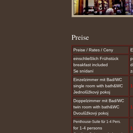
Preise
Preise / Rates / Ceny
E
einschließlich Frühstück
p
breakfast included
d
Se snídaní
z
Einzelzimmer mit Bad/WC
single room with bath&WC
1
Jednolůžkový pokoj
Doppelzimmer mit Bad/WC
twin room with bath&WC
1
Dvoulůžkový pokoj
Penthouse-Suite für 1-4 Pers.
for 1-4 persons
1