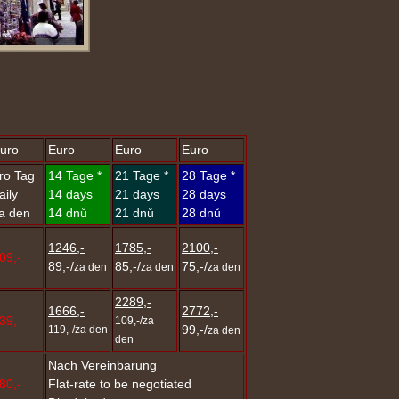
uro
Euro
Euro
Euro
ro Tag
14 Tage *
21 Tage *
28 Tage *
aily
14 days
21 days
28 days
a den
14 dnů
21 dnů
28 dnů
1246,-
1785,-
2100,-
09,-
89,-/
85,-/
75,-/
za den
za den
za den
2289,-
1666,-
2772,-
39,-
109,-/za
99,-/
119,-/za den
za den
den
Nach Vereinbarung
80,-
Flat-rate to be negotiated