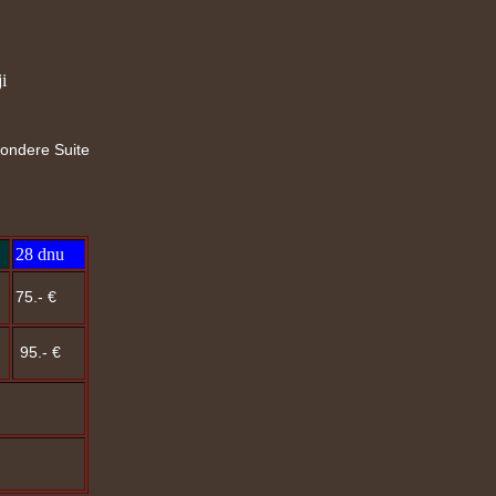
i
sondere Suite
28 dnu
75.- €
95.- €