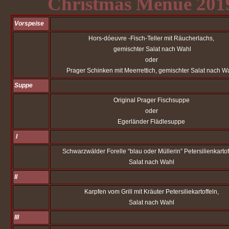
Christmas Menue 201
Vorspeise
Hors-dóeuvre -Fisch-Teller mit Räucherlachs,
gemischter Salat nach Wahl
oder
Prager Schinken mit Meerrettich, gemischter Salat nach W
Suppe
Original Prager Fischsuppe
oder
Egerländer Flädlesuppe
I
Schwarzwälder Forelle “blau oder Müllerin” Petersilienkartof
Salat nach Wahl
II
Karpfen vom Grill mit Kräuter Petersiliekartoffeln,
Salat nach Wahl
III