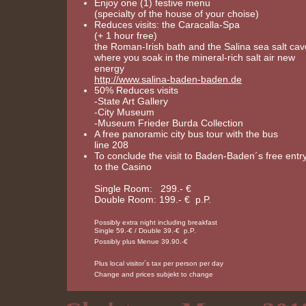
Enjoy one (1) festive menu
(specialty of the house of your choise)
Reduces visits: the Caracalla-Spa
(+ 1 hour free)
the Roman-Irish bath and the Salina sea salt cav
where you soak in the mineral-rich salt air new
energy
http://www.salina-baden-baden.de
50% Reduces visits
-State Art Gallery
-City Museum
-Museum Frieder Burda Collection
A free panoramic city bus tour with the bus
line 208
To conclude the visit to Baden-Baden´s free entr
to the Casino
Single Room: 299.- €
Double Room: 199.- € p.P.
Possibly extra night including breakfast
Single 59.-€ / Double 39.-€ p.P.
Possibly plus Menue 39.90.-€
Plus local visitor´s tax per person per day
Change and prices subjekt to change