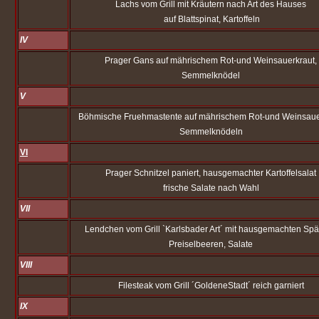
Lachs vom Grill mit Kräutern nach Art des Hauses
auf Blattspinat, Kartoffeln
IV
Prager Gans auf mährischem Rot-und Weinsauerkraut,
Semmelknödel
V
Böhmische Fruehmastente auf mährischem Rot-und Weinsaue
Semmelknödeln
VI
Prager Schnitzel paniert, hausgemachter Kartoffelsalat
frische Salate nach Wahl
VII
Lendchen vom Grill `Karlsbader Art´ mit hausgemachten Spä
Preiselbeeren, Salate
VIII
Filesteak vom Grill ´GoldeneStadt´ reich garniert
IX