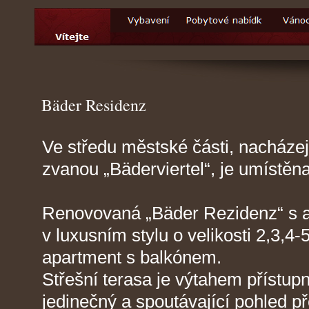
Bäder Residenz
Ve středu městské části, nacházej
zvanou „Bäderviertel“, je umístěn
Renovovaná „Bäder Rezidenz“ s a
v luxusním stylu o velikosti 2,3,4-
apartment s balkónem.
Střešní terasa je výtahem přístu
jedinečný a spoutávající pohled př