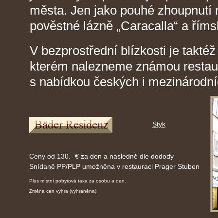
města. Jen jako pouhé zhoupnutí 
pověstné lázně „Caracalla“ a římsk
V bezprostřední blízkosti je takté
kterém nalezneme známou restaur
s nabídkou českých i mezinárodníc
Styk
Ceny od 130.- € za den a následně dle dodody
Snídaně PP/PLP umožněna v restauraci Prager Stuben
Plus místní pobytová taxa za osobu a den.
Změna cen vyhra (vyhraněna)